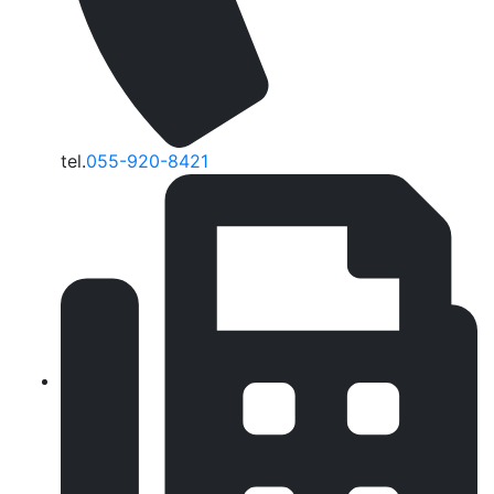
tel.
055-920-8421