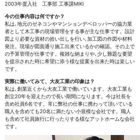
2003年度入社 工事部 工事課
MIKI
今の仕事内容は何ですか？
私は､地元のゼネコンやマンションデベロッパーの協力業
者として木工事の現場管理をする事が主な仕事です。設計
図より必要な資材の拾い出しを行い､加工図の作図や材料
発注。現場が図面通り施工出来ているかの確認。その上で
の予算管理が仕事です。複雑な納まりや､少し難題な要望
を提示された時に希望に添う様な提案を出来た時は楽しい
です。
実際に働いてみて、大友工業の印象は？
私は､創業近くから大友工業で働いています。大友工業も
創立20年を迎えたので長い期間になります。今は社長を
含め社員6名です。常に弊社の仕事に携わって頂いている
職人を含めても20名に満たない小規模な会社です。職人
も含めて社員旅行に行ったりする様なアットホームな会社
です。