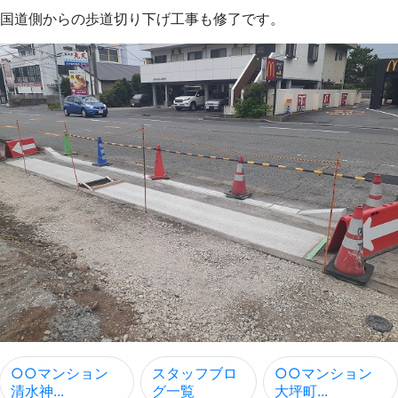
国道側からの歩道切り下げ工事も修了です。
○○マンション
スタッフブロ
○○マンション
清水神...
グ一覧
大坪町...