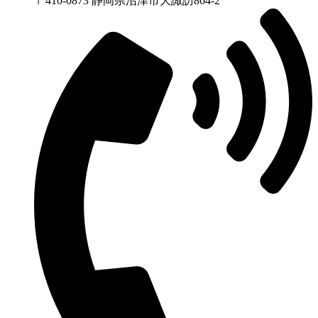
〒410-0873 静岡県沼津市⼤諏訪864-2